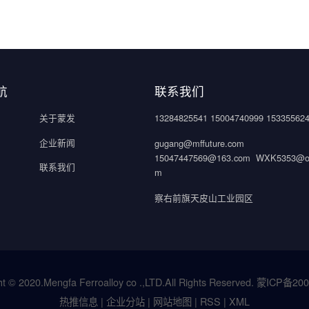
航
联系我们
关于蒙发
13284825541 15004740999 15335562
企业新闻
gugang@mffuture.com
15047447569@163.com WXK5353@ou
联系我们
m
察右前旗天皮山工业园区
t © 2020.Mengfa Ferroalloy co .,LTD.All Rights Reserved.
蒙ICP备200
热推信息
|
企业分站
|
网站地图
|
RSS
|
XML