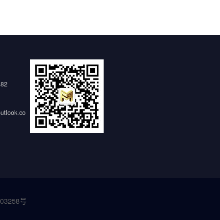
482
tlook.co
03258号