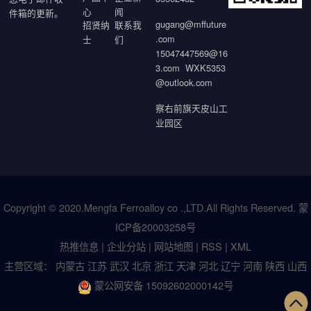
心
闻
件箱的更新。
gugang@mffuture
招贤纳
联系我
.com
士
们
15047447569@16
3.com WXK5353
@outlook.com
察右前旗天皮山工
业园区
Copyright © 2020.Mengfa Ferroalloy co .,LTD.All Rights Reserved.
蒙
ICP备20003258号
热推信息
|
企业分站
|
网站地图
|
RSS
|
XML
主营区域：
内蒙古
江苏
武汉
北京
浙江
天津
河北
辽宁
河南
陕西
山西
蒙公网安备 15092602000142号