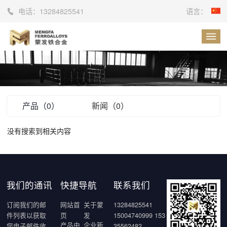
电话：
13284825541
语言：
产品（0）
新闻（0）
没有搜索到相关内容
我们的通讯
快捷导航
联系我们
订阅我们的邮
网站首
关于蒙
13284825541
件列表以获取
页
发
15004740999 153
产品中
企业新
您电子邮件收
35562482