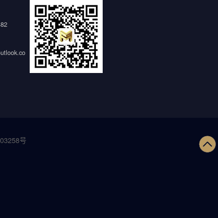
482
tlook.co
03258号