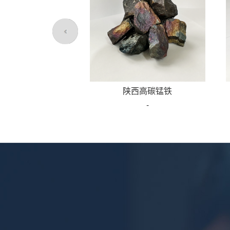
陕西高碳锰铁
-