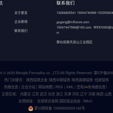
航
联系我们
关于蒙发
13284825541 15004740999 15335562
企业新闻
gugang@mffuture.com
15047447569@163.com WXK5353@ou
联系我们
m
察右前旗天皮山工业园区
t © 2020.Mengfa Ferroalloy co .,LTD.All Rights Reserved.
蒙ICP备200
热门关键词：
陕西锰铁合金
陕西中碳锰铁
陕西高碳锰铁
低碳锰铁
热推信息
|
企业分站
|
网站地图
|
RSS
|
XML
|
您有
34
条询盘信息！
主营区域：
内蒙古
江苏
武汉
北京
浙江
天津
河北
辽宁
河南
陕西
山西
友情链接：
全球铁合金网
国际锰业协会（IMnI）
蒙公网安备 15092602000142号