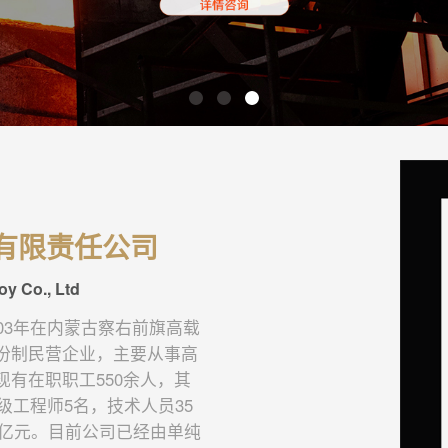
有限责任公司
oy Co., Ltd
03年在内蒙古察右前旗高载
份制民营企业，主要从事高
有在职职工550余人，其
级工程师5名，技术人员35
5亿元。目前公司已经由单纯