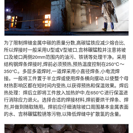
为了限制焊缝金属中碳的质量分数,高碳锰铁应减少熔合比,
所以焊接时一般采用U型或V型坡口,
吉林
碳锰粒
并注意将坡
口及坡口两侧20mm范围内的油污、铁锈等处理干净。采用
结构钢焊条焊接时,焊前必须预热,预热温度控制在250℃～
350℃。多层多道焊时,一道焊采用小直径焊条,小电流焊
接。一般将工件置于半立焊或使用焊条横向摆动,以使整个母
材热影响区都在短时间内受热,以获得预热和保温效果。焊后
热处理：焊后立即将工件放入加热炉中,在650℃进行保温进
行消除应力退火。选择合适的焊接材料,焊前要烘干焊条、焊
剂,并做到随取随用。焊前应仔细清除坡口周围基本金属表面
的水、
吉林
碳锰粒
锈等污物,以降低焊缝中扩散氢的含量。