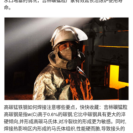
水口堵塞的情况，
吉林
碳锰粒
厂家
有效延长冶炼炉使用寿
命。
高碳锰铁钢如何焊接注意哪些要点，快快收藏：
吉林
碳锰粒
高碳钢是指w(C)高于0.6%的碳钢,它比中碳钢具有更大的淬
硬倾向,并形成高碳马氏体,对冷裂纹的形成更为敏感。同时,
焊接热影响区内形成的马氏体组织,性能硬而脆,导致接头的