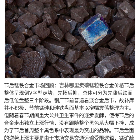
节后锰铁合金市场回顾：
吉林
哪里卖
碳锰粒
铁合金价格节后
整体呈现倒V字型走势，先扬后抑，总体可分为先涨后跌而
后低位盘整三个阶段。钢厂节前普遍看淡合金后市，故补库
并不积极，节前锰硅和硅铁盘面基本以窄幅震荡整理为主。
但随着春节期间重大公共卫生事件的逐步发酵，使得节后的
合金走出独立上涨行情，没有跟随整个黑色系大幅下挫，成
为了节后首周整个黑色系中表现最为突出的品种。节后盘面
的逆势上涨主要是由于市场交易交通运输受限逻辑，锰矿疏