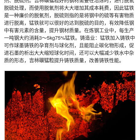
剂、脱硫剂。
吉林
碳锰粒
好的钢材需要在冶炼时，进行脱氧
脱硫处理，而使用脱氧剂将大大增加其成本耗费，因此锰铁
是一种廉价的脱氧剂，脱硫则指的是将钢中的硫等有害物质
进行脱离，锰铁就可以很好的达到脱硫的目的，有效降低钢
中有害元素的含量，提升钢材质量。在炼钢工业中，每生产
一吨钢大约消耗3～5kg75%锰铁。铸造业：锰铁加入铸铁中
可作球墨铸铁的孕育剂与球化剂，且能阻止碳化物形成，促
进石墨的析出大大缩短球化时间，还可以大幅减少铁水中杂
质的形态，
吉林
碳锰粒
提升铸铁质量，改善铸铁性能。