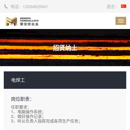
电话：
13284825541
语言：
招贤纳士
电焊工
岗位职责：
任职要求：
1、电脑操作系统；
2、做好操作记录；
3、听从负责人指挥完成各项生产任务；