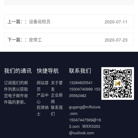
上一篇：
设备巡检员
2020-07-11
下一篇：
皮带工
2020-07-23
我们的通讯
快捷导航
联系我们
订阅我们的邮
网站首
关于蒙
13284825541
件列表以获取
页
发
15004740999 153
产品中
企业新
您电子邮件收
35562482
心
闻
件箱的更新。
gugang@mffuture
招贤纳
联系我
.com
士
们
15047447569@16
3.com WXK5353
@outlook.com