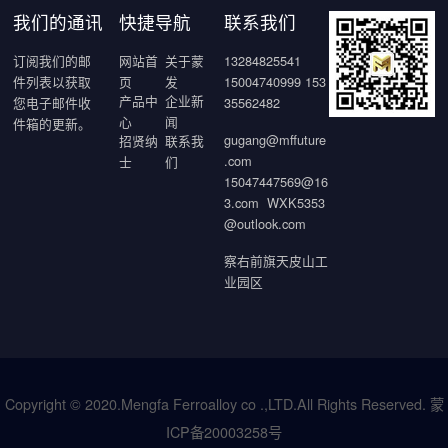
我们的通讯
快捷导航
联系我们
订阅我们的邮
网站首
关于蒙
13284825541
件列表以获取
页
发
15004740999 153
产品中
企业新
您电子邮件收
35562482
心
闻
件箱的更新。
gugang@mffuture
招贤纳
联系我
.com
士
们
15047447569@16
3.com WXK5353
@outlook.com
察右前旗天皮山工
业园区
Copyright © 2020.Mengfa Ferroalloy co .,LTD.All Rights Reserved.
蒙
ICP备20003258号