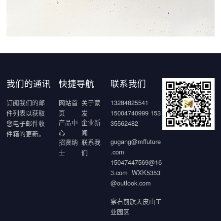
我们的通讯
快捷导航
联系我们
订阅我们的邮
网站首
关于蒙
13284825541
件列表以获取
页
发
15004740999 153
产品中
企业新
您电子邮件收
35562482
心
闻
件箱的更新。
gugang@mffuture
招贤纳
联系我
.com
士
们
15047447569@16
3.com WXK5353
@outlook.com
察右前旗天皮山工
业园区