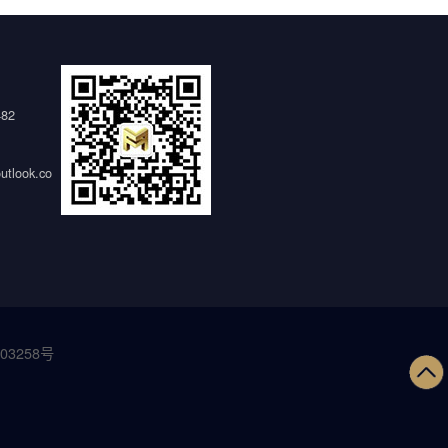
482
tlook.co
03258号