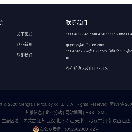
航
联系我们
关于蒙发
13284825541 15004740999 15335562
企业新闻
gugang@mffuture.com
15047447569@163.com WXK5353@ou
联系我们
m
察右前旗天皮山工业园区
t © 2020.Mengfa Ferroalloy co .,LTD.All Rights Reserved.
蒙ICP备200
热推信息
|
企业分站
|
网站地图
|
RSS
|
XML
主营区域：
内蒙古
江苏
武汉
北京
浙江
天津
河北
辽宁
河南
陕西
山西
蒙公网安备 15092602000142号