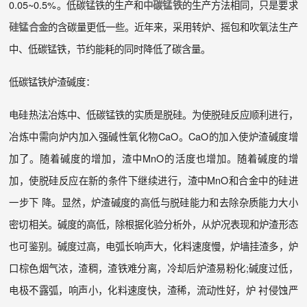
0.05~0.5%。低碳锰铁的生产和
的生产方法相同，只是要求
中碳锰铁
的含碳量更低一些。近年来，采用转炉、摇包和吹氧法生产
硅锰合金
中、低碳锰铁，节约能耗的同时降低了碳含量。
低碳锰铁炉渣碱度：
电硅热法冶炼中、低碳锰铁的实质是脱硅。为使脱硅反应顺利进行，
冶炼中需向炉内加入强碱性氧化物CaO。CaO的加入使炉渣碱度增
加了。随着碱度的增加，渣中MnO的活度也增加。随着碱度的增
加，使脱硅反应在新的条件下继续进行，渣中MnO和合金中的硅进
一步下 降。显然，炉渣碱度的高低与脱硅能力和去除杂质能力大小
密切相关。碱度的高低，除根据化验分析外，从炉况表现和炉渣形态
也可鉴别。碱度过高，电弧长响声大，化料速度慢，炉墙挂渣多，炉
口棕色烟气浓，渣稠，渣铁难分离，冷却后炉渣易粉化;碱度过低，
电极不露弧，响声小，化料速度快，渣稀，流动性好，炉 衬侵蚀严