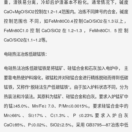
重，渣铁易分离，冷却后炉渣基本不粉化。通常情况下，碱度
CaO+MgO/SiO2控制在1.2~1.4范围内。冶炼不同牌号的合金，碱度
控制范围也 不同，如FeMn80C0.4控制CaO/SiO2在1.3以上，
FeMn80C1.0控制CaO/SiO2在1.2~1.3，FeMn80C1. 5控制
CaO/SiO2在1.1~1.2等。
电硅热法冶炼低碳锰铁：
电硅热法冶炼低碳锰铁是将锰矿、硅锰合金和石灰加入电炉中， 主
要靠电热使炉料熔化，碳锰粒并对硅锰合金进行精炼脱硅而得到低碳
锰铁，又称作“脱硅法生产低碳锰铁”。由于加入炉料状态不同，分为
热装法和冷装法。其原料为锰矿、硅锰合金和白灰。要求入炉锰矿中
的锰≥45.0%、Mn/Fe≥ 7.0、P/Mn≤0.0015%。要求硅锰合金中的
Mn≥66%、Si≥17%、C≤1.3%、P ≤0.23%要求入炉白灰
CaO≥85%、P≤0.02%、SiO2≤2.5%，采用 GB3795—87冶炼中低