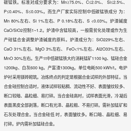
碳锰铁。标准对成分要求为：Mn≥75.0%、C≤2.0%、 Si≤2.5%、
P≤0.40%、S≤0.03%。而生产厂家实际控制中低碳锰铁成分 为：
Mn 80%左右、Si 1%左右、P 0.18%左右、S <0.03%。炉渣碱度
CaO/SiO2控制1~1.2。炉渣中含锰较高，一般需贫化处理或作为生
产硅锰合金调整炉渣碱度的原料。炉渣成分为：SiO229%左右、
CaO 31%左右、MgO 3%左右、 FeO<1%左右、Al2O33%左右、
MnO 30%左右。生产1t中低碳锰铁大约消耗锰矿1100 kg、锰硅合金
1200kg、白灰600 kg。产富渣1300kg。单位电耗500 kWh/t。电炉
炉衬采用镁砖砌筑。冶炼终点的判定是根据合金试样的外部特征。当
合金硅控制合适时，液体试样较粘稠、流动性不好、表面皱纹较多、
断口较暗、晶粒细、易打碎。当合金硅高时，试样表面光滑，冷凝后
表面黑皮全部剥落，断口有光泽、晶粒粗、不易打碎。需补加锰矿和
石灰处理合金。当合金硅低 时，表面皱纹多。断口暗、晶粒细、易
打碎。炉内需补加锰硅合金。