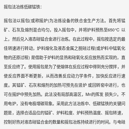
摇包法冶炼低碳锰铁：
摇包法以摇包(或称摇炉)为冶炼设备的铁合金生产方法。首先将锰
矿、石灰及熔剂混合均匀，投入摇包中，并将炉料预热至650℃ 以
上，然后兑入液态硅锰合金进行冶炼。在此过程中，摇包按选定的最
佳转速进行转动，炉料熔化及液态金属之脱硅过程(或炉料中锰氧化
物的还原过程) 是借助于炉料的显热和硅氧化反应放热而实现的，直
至反应终了。使用摇包是为了使熔体在反应过程中得到充分搅拌，并
使反应界面不断更新，从而改善反应动力学条件，加快反应进行速
度。其锰矿、石灰和熔剂的加热可预先在竖炉 或回转窑中进行，也
可在摇炉中预先加热。此法没有局部高温区，Mn的挥发 损失少。不
用电炉，没有电极增碳现象。采用此方法冶炼中、低碳锰铁的关键问
题是，选择合适品位的锰矿、炉料粒度、炉料预热温度、摇包转速，
控制好热对液态硅锰合金的数量和摇包冶炼持续进行的时间。与电硅