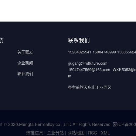
航
联系我们
关于蒙发
13284825541 15004740999 15335562
企业新闻
gugang@mffuture.com
15047447569@163.com WXK5353@ou
联系我们
m
察右前旗天皮山工业园区
t © 2020.Mengfa Ferroalloy co .,LTD.All Rights Reserved.
蒙ICP备200
热推信息
|
企业分站
|
网站地图
|
RSS
|
XML