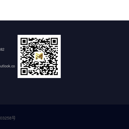
482
tlook.co
03258号