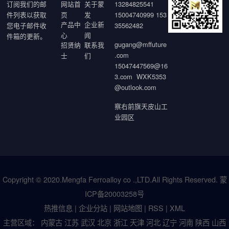
订阅我们的邮
网站首
关于蒙
13284825541
件列表以获取
页
发
15004740999 153
产品中
企业新
您电子邮件收
35562482
心
闻
件箱的更新。
gugang@mffuture
招贤纳
联系我
.com
士
们
15047447569@16
3.com WXK5353
@outlook.com
察右前旗天皮山工
业园区
Copyright © 2020.Mengfa Ferroalloy co .,LTD.All Rights Reserved.
蒙
ICP备20003258号
热推信息
|
企业分站
|
网站地图
|
RSS
|
XML
主营区域：
内蒙古
江苏
武汉
北京
浙江
天津
河北
辽宁
河南
陕西
山西