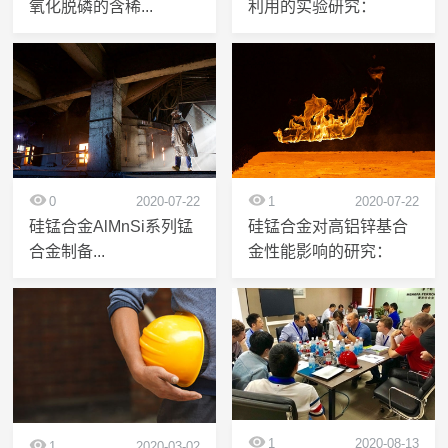
氧化脱磷的含稀...
利用的实验研究：
0
2020-07-22
1
2020-07-22
硅锰合金AlMnSi系列锰
硅锰合金对高铝锌基合
合金制备...
金性能影响的研究：
1
2020-08-13
1
2020-03-02