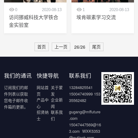
0
2020-08-13
1
2020-08-13
访问挪威科技大学铁合
埃肯碳素学习交流
金实验室
26/26
首页
上一页
尾页
我们的通讯
快捷导航
联系我们
订阅我们的邮
网站首
关于蒙
13284825541
件列表以获取
页
发
15004740999 153
产品中
企业新
您电子邮件收
35562482
心
闻
件箱的更新。
gugang@mffuture
招贤纳
联系我
.com
士
们
15047447569@16
3.com WXK5353
@outlook.com